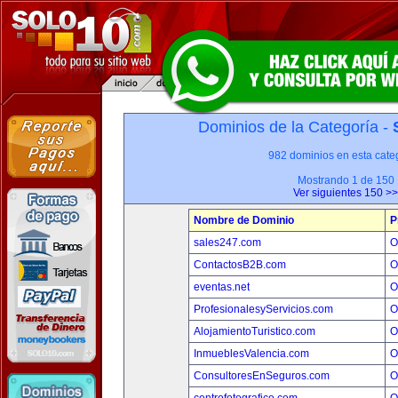
Dominios de la Categoría -
982 dominios en esta categ
Mostrando 1 de 150
Ver siguientes 150 >>
Nombre de Dominio
P
sales247.com
O
ContactosB2B.com
O
eventas.net
O
ProfesionalesyServicios.com
O
AlojamientoTuristico.com
O
InmueblesValencia.com
O
ConsultoresEnSeguros.com
O