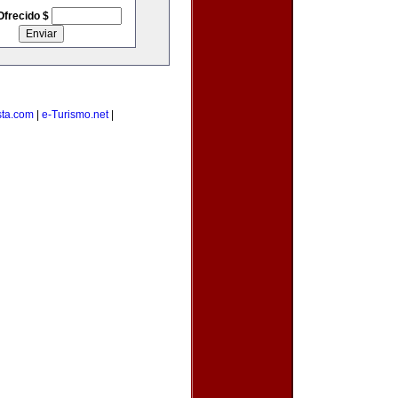
Ofrecido $
sta.com
|
e-Turismo.net
|