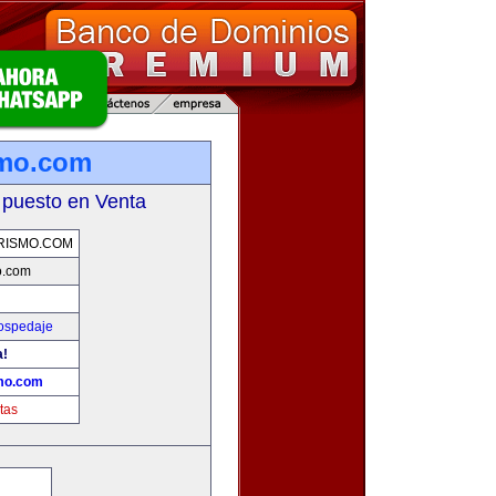
smo.com
 puesto en Venta
RISMO.COM
o.com
Hospedaje
a!
mo.com
tas