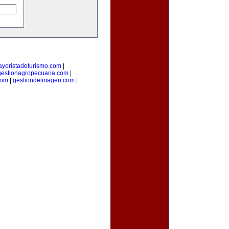
yoristadeturismo.com
|
gestionagropecuaria.com
|
com
|
gestiondeimagen.com
|