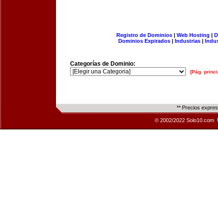
Registro de Dominios
|
Web Hosting
|
D
Dominios Expirados
|
Industrias
|
Indu
Categorías de Dominio:
[Pág. princi
** Precios expre
© 2002/2022 Solo10.com