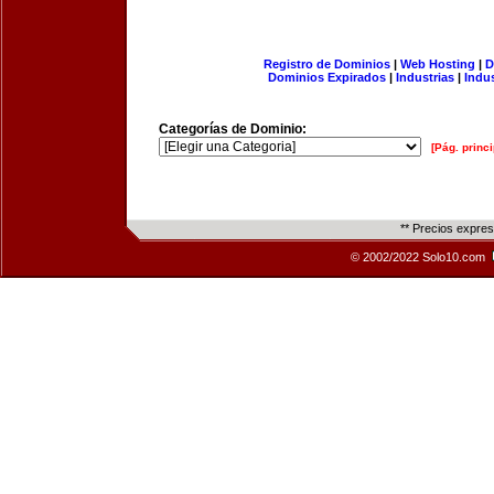
Registro de Dominios
|
Web Hosting
|
D
Dominios Expirados
|
Industrias
|
Indu
Categorías de Dominio:
[Pág. princi
** Precios expre
© 2002/2022 Solo10.com