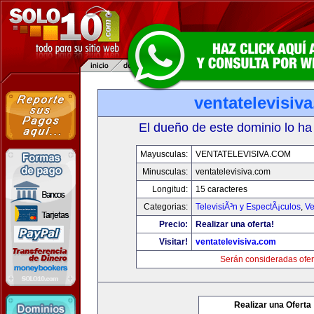
ventatelevisiv
El dueño de este dominio lo ha
Mayusculas:
VENTATELEVISIVA.COM
Minusculas:
ventatelevisiva.com
Longitud:
15 caracteres
Categorias:
TelevisiÃ³n y EspectÃ¡culos
,
Ve
Precio:
Realizar una oferta!
Visitar!
ventatelevisiva.com
Serán consideradas ofer
Realizar una Oferta