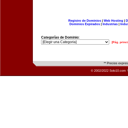
Registro de Dominios
|
Web Hosting
|
D
Dominios Expirados
|
Industrias
|
Indu
Categorías de Dominio:
[Pág. princi
** Precios expre
© 2002/2022 Solo10.com