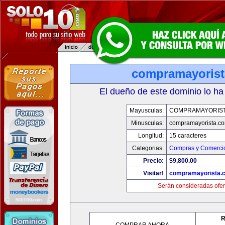
compramayoris
El dueño de este dominio lo ha
Mayusculas:
COMPRAMAYORIS
Minusculas:
compramayorista.c
Longitud:
15 caracteres
Categorias:
Compras y Comercio
Precio:
$9,800.00
Visitar!
compramayorista.
Serán consideradas ofer
R