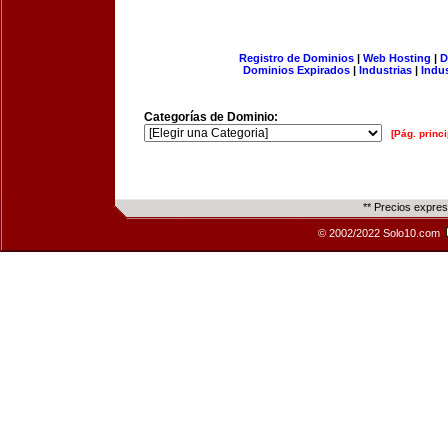
Registro de Dominios
|
Web Hosting
|
D
Dominios Expirados
|
Industrias
|
Indu
Categorías de Dominio:
[Pág. princi
** Precios expre
© 2002/2022 Solo10.com