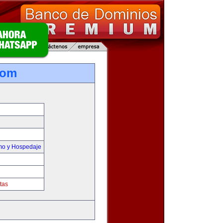
com
smo y Hospedaje
tas