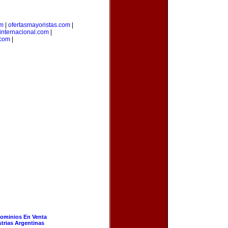
om
|
ofertasmayoristas.com
|
internacional.com
|
.com
|
ominios En Venta
strias Argentinas