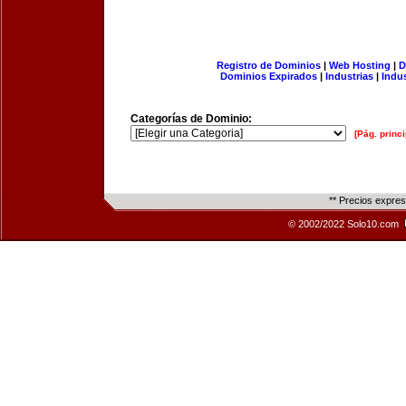
Registro de Dominios
|
Web Hosting
|
D
Dominios Expirados
|
Industrias
|
Indu
Categorías de Dominio:
[Pág. princi
** Precios expre
© 2002/2022 Solo10.com