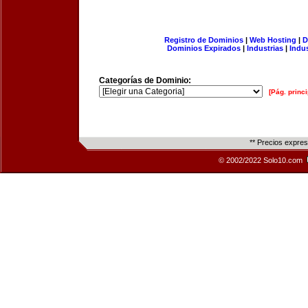
Registro de Dominios
|
Web Hosting
|
D
Dominios Expirados
|
Industrias
|
Indu
Categorías de Dominio:
[Pág. princi
** Precios expre
© 2002/2022 Solo10.com