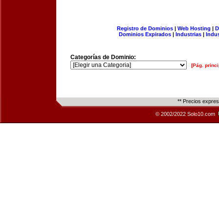
Registro de Dominios
|
Web Hosting
|
D
Dominios Expirados
|
Industrias
|
Indu
Categorías de Dominio:
[Pág. princi
** Precios expre
© 2002/2022 Solo10.com