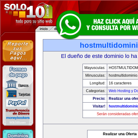
hostmultidomin
El dueño de este dominio lo ha
Mayusculas:
HOSTMULTIDOM
Minusculas:
hostmultidomini
Longitud:
16 caracteres
Categorias:
Web Hosting y D
Precio:
Realizar una ofe
Visitar!
hostmultidomini
Serán consideradas ofer
Realizar una Oferta