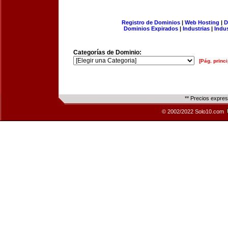
Registro de Dominios
|
Web Hosting
|
D
Dominios Expirados
|
Industrias
|
Indu
Categorías de Dominio:
[Pág. princi
** Precios expre
© 2002/2022 Solo10.com