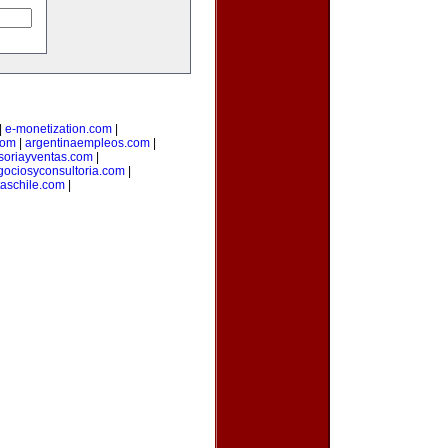
|
e-monetization.com
|
com
|
argentinaempleos.com
|
soriayventas.com
|
gociosyconsultoria.com
|
taschile.com
|