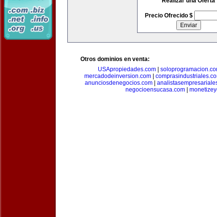
Realizar una Oferta
Precio Ofrecido $
Otros dominios en venta:
USApropiedades.com
|
soloprogramacion.c
mercadodeinversion.com
|
comprasindustriales.c
anunciosdenegocios.com
|
analistasempresariale
negocioensucasa.com
|
monetize