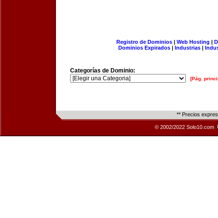
Registro de Dominios
|
Web Hosting
|
D
Dominios Expirados
|
Industrias
|
Indu
Categorías de Dominio:
[Pág. princi
** Precios expre
© 2002/2022 Solo10.com