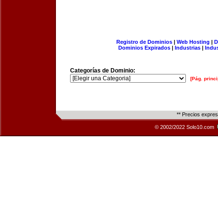
Registro de Dominios
|
Web Hosting
|
D
Dominios Expirados
|
Industrias
|
Indu
Categorías de Dominio:
[Pág. princi
** Precios expre
© 2002/2022 Solo10.com