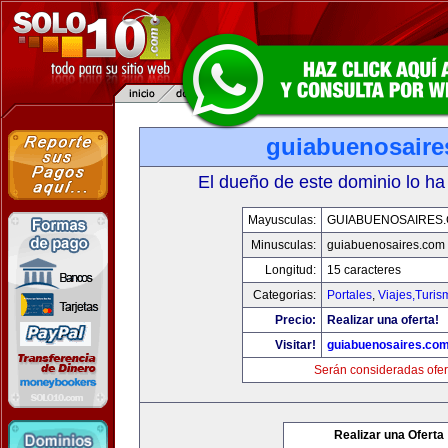
guiabuenosaire
El dueño de este dominio lo ha
Mayusculas:
GUIABUENOSAIRES
Minusculas:
guiabuenosaires.com
Longitud:
15 caracteres
Categorias:
Portales
,
Viajes,Turi
Precio:
Realizar una oferta!
Visitar!
guiabuenosaires.co
Serán consideradas ofer
Realizar una Oferta