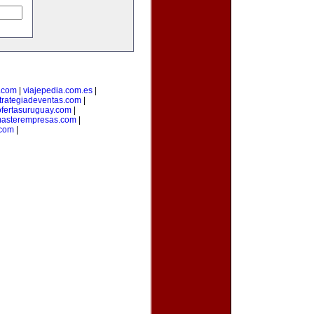
.com
|
viajepedia.com.es
|
trategiadeventas.com
|
ofertasuruguay.com
|
asterempresas.com
|
com
|