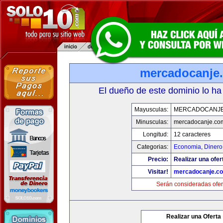
mercadocanje
El dueño de este dominio lo ha
Mayusculas:
MERCADOCANJ
Minusculas:
mercadocanje.co
Longitud:
12 caracteres
Categorias:
Economia, Dinero
Precio:
Realizar una ofer
Visitar!
mercadocanje.c
Serán consideradas ofer
Realizar una Oferta