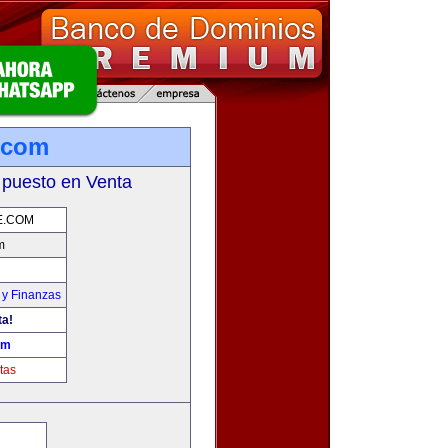
.com
 puesto en Venta
E.COM
m
 y Finanzas
ta!
om
tas