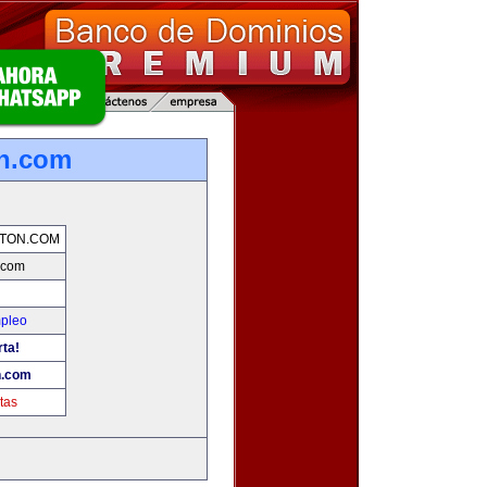
n.com
TON.COM
.com
mpleo
rta!
n.com
tas