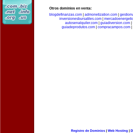
Otros dominios en venta:
blogdefinanzas.com
|
admonetization.com
|
gestion
inversionesbursatiles.com
|
mercadoenergeti
autosenalquiler.com
|
guiadiversion.com
|
guiadeprodutos.com
|
compracampos.com
|
Registro de Dominios
|
Web Hosting
|
D