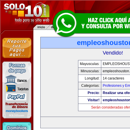
empleoshousto
Vendido!
Mayusculas:
EMPLEOSHOUS
Minusculas:
empleoshouston
Longitud:
14 caracteres
Categorias:
Profesiones y E
Precio:
Realizar una ofe
Visitar!
empleoshousto
Serán consideradas ofer