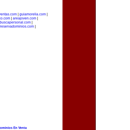
ventas.com
|
guiamorelia.com
|
co.com
|
areajoven.com
|
buscapersonal.com
|
reservadominios.com
|
ominios En Venta