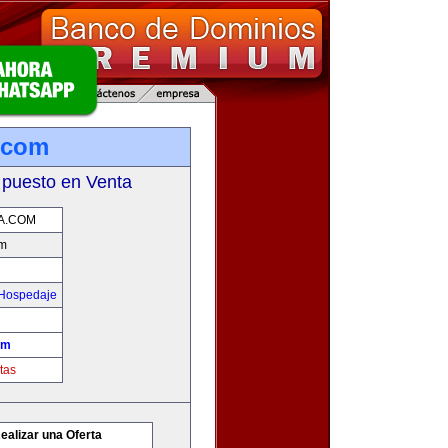
.com
 puesto en Venta
A.COM
om
 Hospedaje
om
tas
ealizar una Oferta