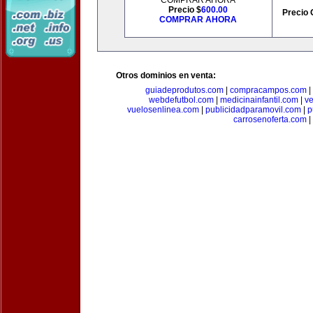
COMPRAR AHORA
Precio $
600.00
Precio 
COMPRAR AHORA
Otros dominios en venta:
guiadeprodutos.com
|
compracampos.com
|
webdefutbol.com
|
medicinainfantil.com
|
v
vuelosenlinea.com
|
publicidadparamovil.com
|
p
carrosenoferta.com
|