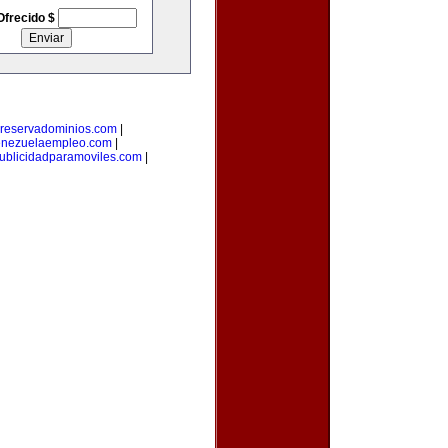
Ofrecido $
reservadominios.com
|
enezuelaempleo.com
|
ublicidadparamoviles.com
|