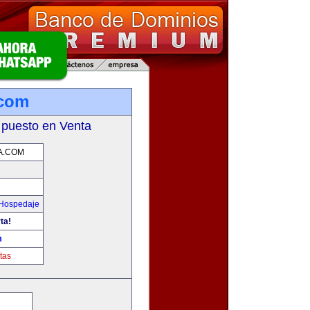
.com
 puesto en Venta
A.COM
 Hospedaje
ta!
m
tas