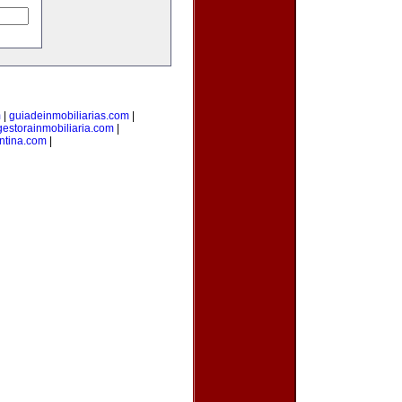
m
|
guiadeinmobiliarias.com
|
gestorainmobiliaria.com
|
ntina.com
|