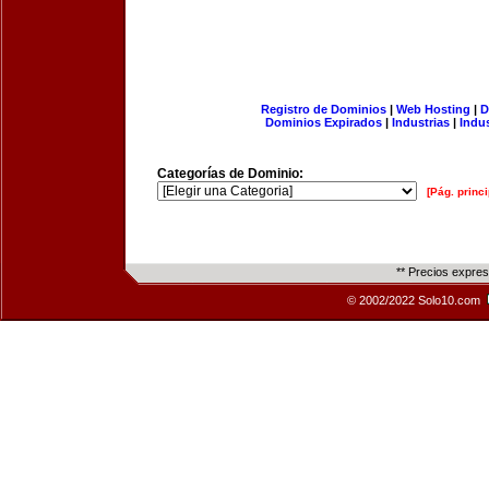
Registro de Dominios
|
Web Hosting
|
D
Dominios Expirados
|
Industrias
|
Indu
Categorías de Dominio:
[Pág. princi
** Precios expre
© 2002/2022 Solo10.com