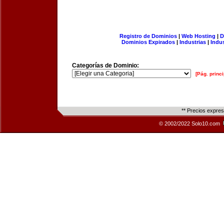
Registro de Dominios
|
Web Hosting
|
D
Dominios Expirados
|
Industrias
|
Indu
Categorías de Dominio:
[Pág. princi
** Precios expre
© 2002/2022 Solo10.com