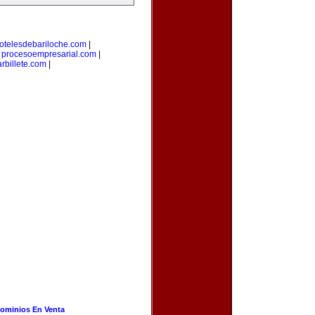
otelesdebariloche.com
|
|
procesoempresarial.com
|
rbillete.com
|
ominios En Venta