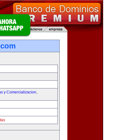
.com
as y Comercializacion
,
tas