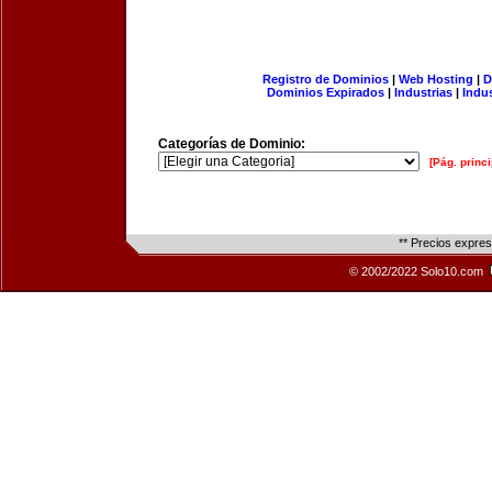
Registro de Dominios
|
Web Hosting
|
D
Dominios Expirados
|
Industrias
|
Indu
Categorías de Dominio:
[Pág. princi
** Precios expre
© 2002/2022 Solo10.com