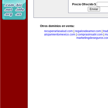
Precio Ofrecido $
Otros dominios en venta:
recuperarlasalud.com
|
regalosdeamor.com
|
tra
alojamientomexico.com
|
comprasinsalir.com
|
ma
marketingdeseguros.c