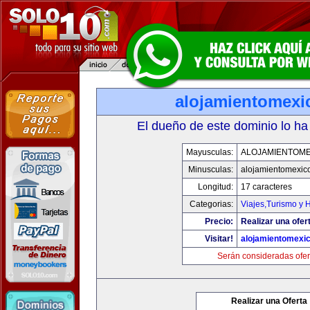
alojamientomexi
El dueño de este dominio lo ha
Mayusculas:
ALOJAMIENTOME
Minusculas:
alojamientomexic
Longitud:
17 caracteres
Categorias:
Viajes,Turismo y 
Precio:
Realizar una ofer
Visitar!
alojamientomexi
Serán consideradas ofer
Realizar una Oferta