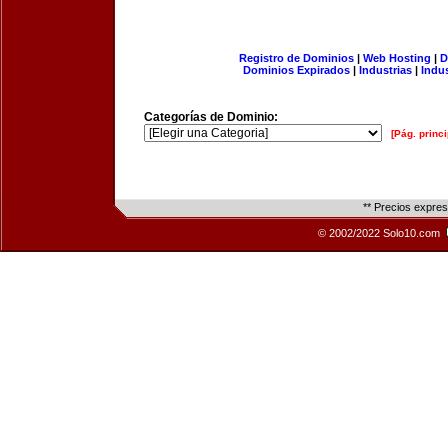
Registro de Dominios
|
Web Hosting
|
D
Dominios Expirados
|
Industrias
|
Indu
Categorías de Dominio:
[Pág. princi
** Precios expre
© 2002/2022 Solo10.com