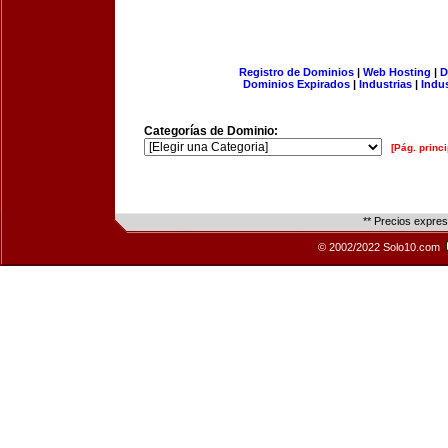
Registro de Dominios
|
Web Hosting
|
D
Dominios Expirados
|
Industrias
|
Indu
Categorías de Dominio:
[Pág. princi
** Precios expre
© 2002/2022 Solo10.com