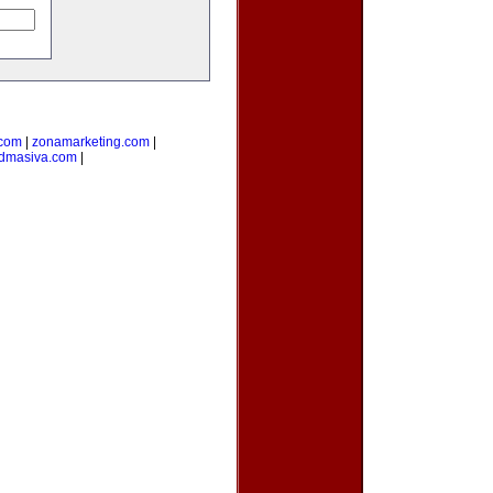
.com
|
zonamarketing.com
|
admasiva.com
|