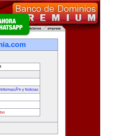
mia.com
M
,
InformaciÃ³n y Noticias
tas