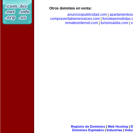
Otros dominios en venta:
anunciospublicidad.com
|
apartamentos
compraventabienesraices.com
|
forodeperiodistas
rematesinternet.com
|
turismoaldia.com
|
v
Registro de Dominios
|
Web Hosting
|
D
Dominios Expirados
|
Industrias
|
Indu