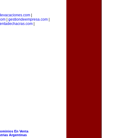
devacaciones.com
|
.com
|
gestiondeempresa.com
|
entadechacras.com
|
ominios En Venta
strias Argentinas