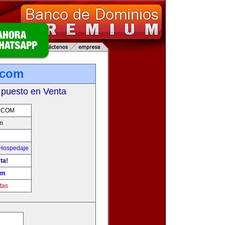
.com
 puesto en Venta
.COM
m
 Hospedaje
ta!
om
tas