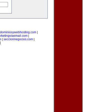
dominiosywebhosting.com
|
rketingviaemail.com
|
m
|
seccionnegocios.com
|
|