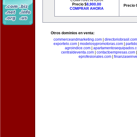
COMPRAR AHORA
Precio $
8,900.00
Precio 
COMPRAR AHORA
Otros dominios en venta:
commerceandmarketing.com
|
directoriobrasil.co
exportelo.com
|
modelosypromotoras.com
|
partid
agroindice.com
|
apartamentosequipados.
centraldeventa.com
|
contactoempresas.com
eprofesionales.com
|
finanzaseinv