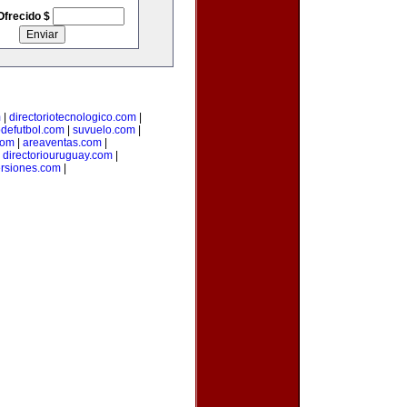
Ofrecido $
m
|
directoriotecnologico.com
|
odefutbol.com
|
suvuelo.com
|
com
|
areaventas.com
|
|
directoriouruguay.com
|
ersiones.com
|