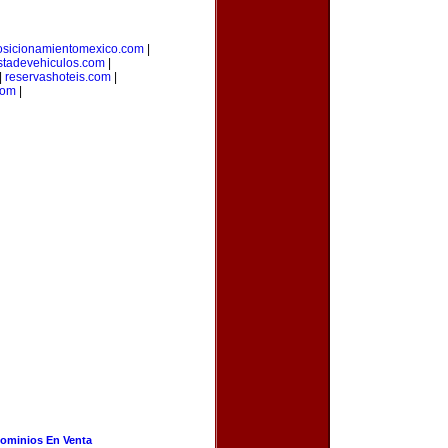
osicionamientomexico.com
|
stadevehiculos.com
|
|
reservashoteis.com
|
com
|
ominios En Venta