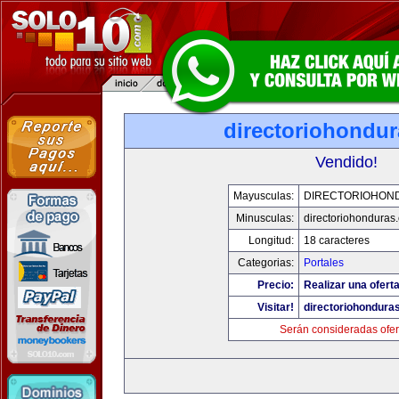
directoriohondu
Vendido!
Mayusculas:
DIRECTORIOHON
Minusculas:
directoriohonduras
Longitud:
18 caracteres
Categorias:
Portales
Precio:
Realizar una oferta
Visitar!
directoriohondura
Serán consideradas ofer