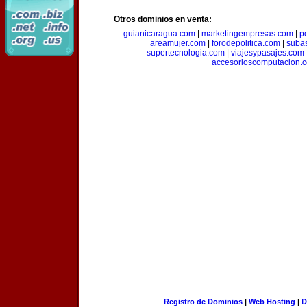
Otros dominios en venta:
guianicaragua.com
|
marketingempresas.com
|
p
areamujer.com
|
forodepolitica.com
|
suba
supertecnologia.com
|
viajesypasajes.com
accesorioscomputacion.
Registro de Dominios
|
Web Hosting
|
D