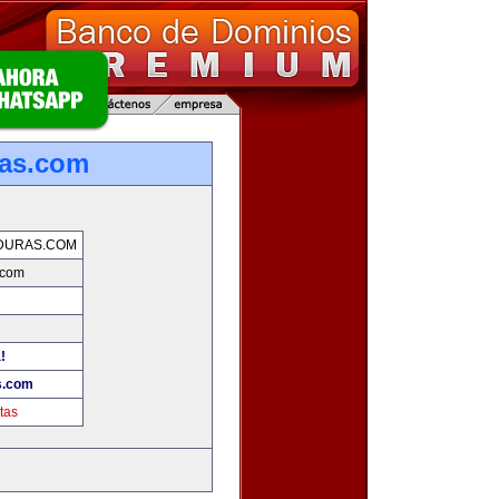
ras.com
DURAS.COM
.com
!
s.com
tas