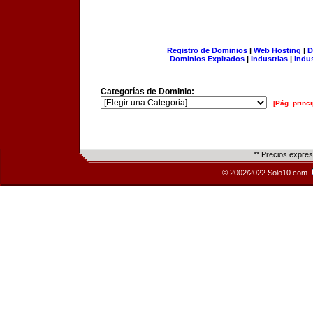
Registro de Dominios
|
Web Hosting
|
D
Dominios Expirados
|
Industrias
|
Indu
Categorías de Dominio:
[Pág. princi
** Precios expre
© 2002/2022 Solo10.com