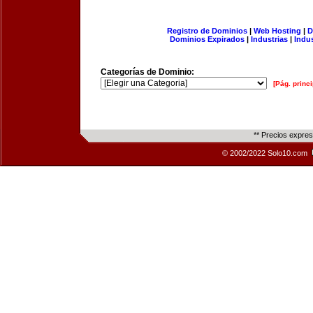
Registro de Dominios
|
Web Hosting
|
D
Dominios Expirados
|
Industrias
|
Indu
Categorías de Dominio:
[Pág. princi
** Precios expre
© 2002/2022 Solo10.com