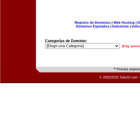
Registro de Dominios
|
Web Hosting
|
D
Dominios Expirados
|
Industrias
|
Indu
Categorías de Dominio:
[Pág. princi
** Precios expre
© 2002/2022 Solo10.com