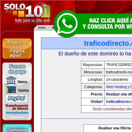
traficodirecto
El dueño de este dominio lo ha
Mayusculas:
TRAFICODIRE
Minusculas:
traficodirecto.c
Longitud:
14 caracteres
Categorias:
Web Hosting y 
Precio:
Realizar una of
Visitar!
traficodirecto.
Serán consideradas ofer
Realizar una Oferta