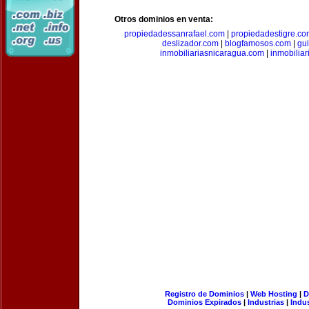
Otros dominios en venta:
propiedadessanrafael.com
|
propiedadestigre.c
deslizador.com
|
blogfamosos.com
|
gu
inmobiliariasnicaragua.com
|
inmobilia
Registro de Dominios
|
Web Hosting
|
D
Dominios Expirados
|
Industrias
|
Indu