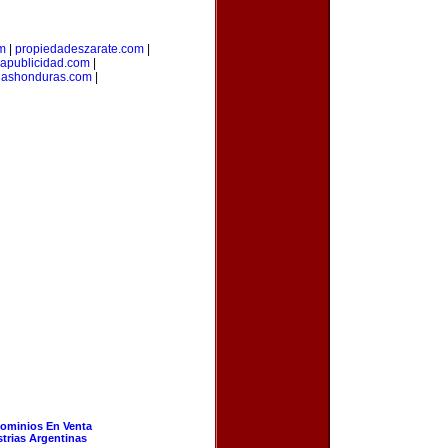
om
|
propiedadeszarate.com
|
iapublicidad.com
|
riashonduras.com
|
ominios En Venta
strias Argentinas