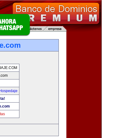
je.com
IAJE.COM
e.com
 Hospedaje
ta!
je.com
tas