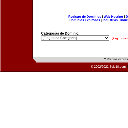
Registro de Dominios
|
Web Hosting
|
D
Dominios Expirados
|
Industrias
|
Indu
Categorías de Dominio:
[Pág. princi
** Precios expre
© 2002/2022 Solo10.com