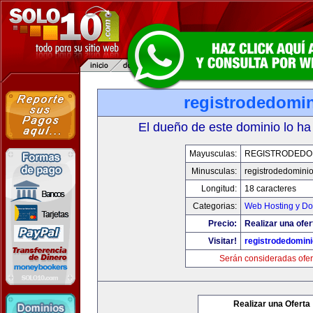
registrodedomin
El dueño de este dominio lo ha
Mayusculas:
REGISTRODEDOM
Minusculas:
registrodedominio
Longitud:
18 caracteres
Categorias:
Web Hosting y Do
Precio:
Realizar una ofer
Visitar!
registrodedomini
Serán consideradas ofer
Realizar una Oferta