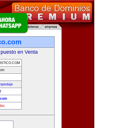
ico.com
 puesto en Venta
STICO.COM
com
ospedaje
!
o.com
tas