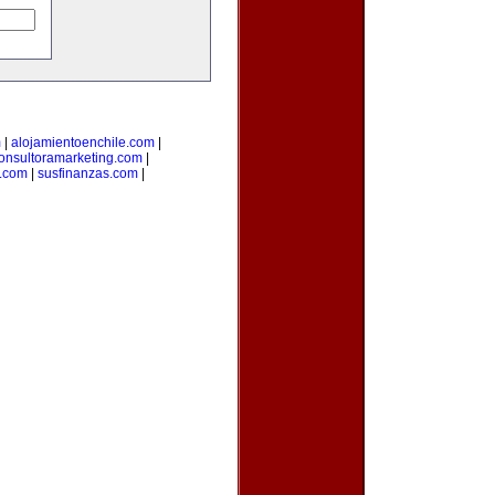
m
|
alojamientoenchile.com
|
onsultoramarketing.com
|
l.com
|
susfinanzas.com
|