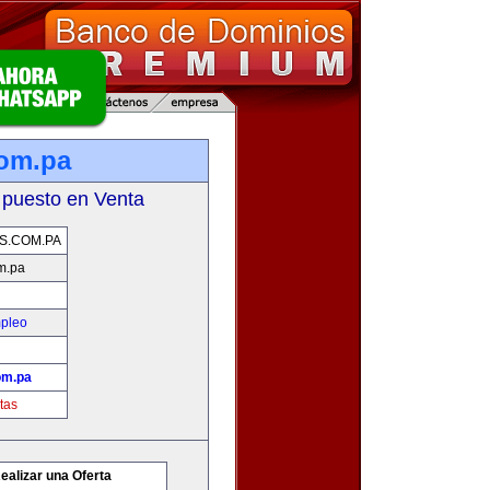
com.pa
 puesto en Venta
S.COM.PA
m.pa
mpleo
om.pa
tas
ealizar una Oferta