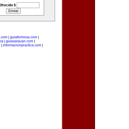
Ofrecido $
s.com
|
guiaformosa.com
|
pa
|
guiasanjuan.com
|
m
|
informacionpractica.com
|