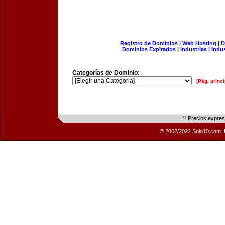
Registro de Dominios
|
Web Hosting
|
D
Dominios Expirados
|
Industrias
|
Indu
Categorías de Dominio:
[Pág. princi
** Precios expre
© 2002/2022 Solo10.com