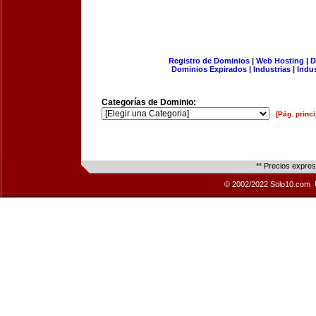
Registro de Dominios
|
Web Hosting
|
D
Dominios Expirados
|
Industrias
|
Indu
Categorías de Dominio:
[Pág. princi
** Precios expre
© 2002/2022 Solo10.com