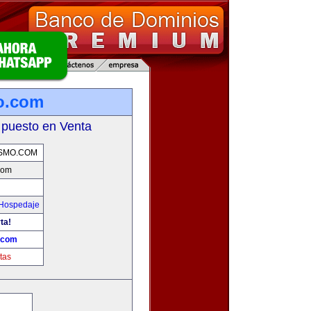
o.com
 puesto en Venta
SMO.COM
com
 Hospedaje
ta!
.com
tas