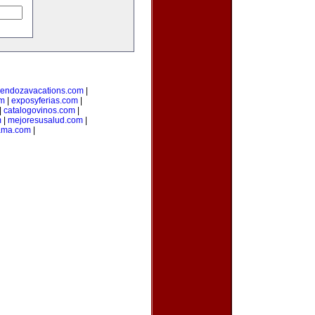
endozavacations.com
|
om
|
exposyferias.com
|
|
catalogovinos.com
|
m
|
mejoresusalud.com
|
ama.com
|