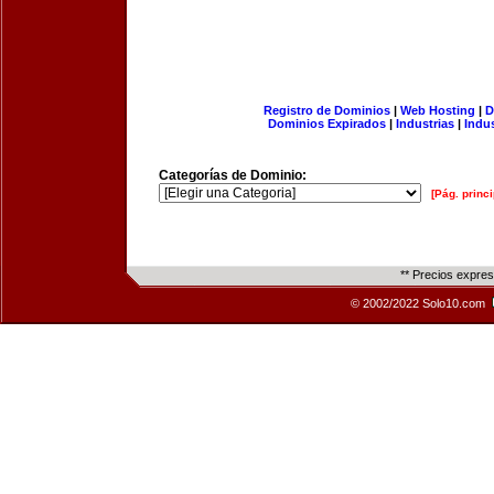
Registro de Dominios
|
Web Hosting
|
D
Dominios Expirados
|
Industrias
|
Indu
Categorías de Dominio:
[Pág. princi
** Precios expre
© 2002/2022 Solo10.com