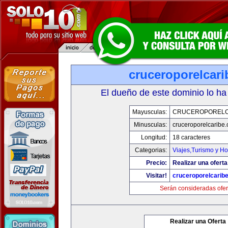
cruceroporelcar
El dueño de este dominio lo ha
Mayusculas:
CRUCEROPORELC
Minusculas:
cruceroporelcaribe
Longitud:
18 caracteres
Categorias:
Viajes,Turismo y H
Precio:
Realizar una oferta
Visitar!
cruceroporelcarib
Serán consideradas ofer
Realizar una Oferta