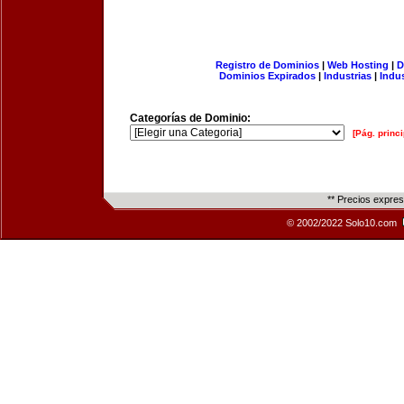
Registro de Dominios
|
Web Hosting
|
D
Dominios Expirados
|
Industrias
|
Indu
Categorías de Dominio:
[Pág. princi
** Precios expre
© 2002/2022 Solo10.com