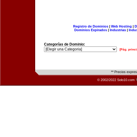
Registro de Dominios
|
Web Hosting
|
D
Dominios Expirados
|
Industrias
|
Indu
Categorías de Dominio:
[Pág. princi
** Precios expre
© 2002/2022 Solo10.com