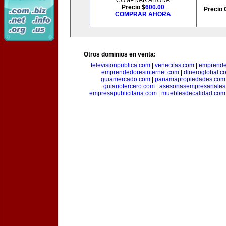
COMPRAR AHORA
Precio $
600.00
Precio 
COMPRAR AHORA
Otros dominios en venta:
televisionpublica.com
|
venecitas.com
|
emprende
emprendedoresinternet.com
|
dineroglobal.c
guiamercado.com
|
panamapropiedades.com
guiariotercero.com
|
asesoriasempresariale
empresapublicitaria.com
|
mueblesdecalidad.com