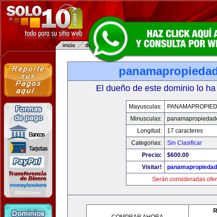
panamapropieda
El dueño de este dominio lo ha
Mayusculas:
PANAMAPROPIE
Minusculas:
panamapropiedad
Longitud:
17 caracteres
Categorias:
Sin Clasificar
Precio:
$600.00
Visitar!
panamapropieda
Serán consideradas ofer
R