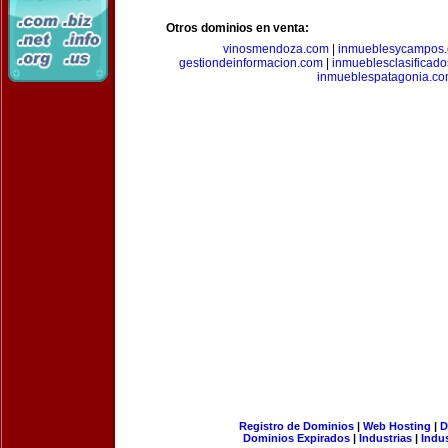
Otros dominios en venta:
vinosmendoza.com
|
inmueblesycampos
gestiondeinformacion.com
|
inmueblesclasificad
inmueblespatagonia.c
Registro de Dominios
|
Web Hosting
|
D
Dominios Expirados
|
Industrias
|
Indu