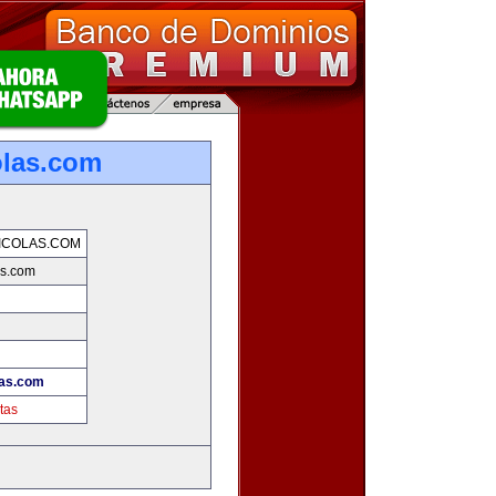
olas.com
ICOLAS.COM
as.com
las.com
tas