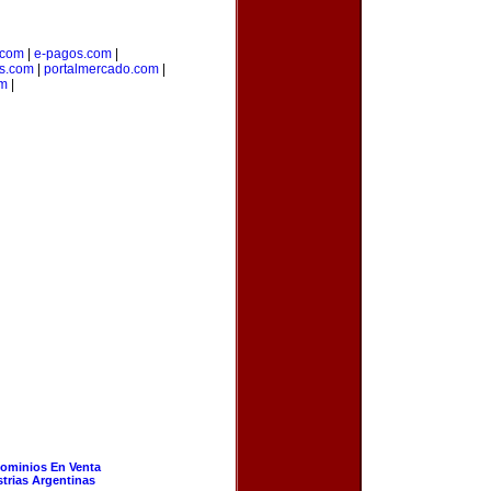
.com
|
e-pagos.com
|
os.com
|
portalmercado.com
|
om
|
ominios En Venta
strias Argentinas