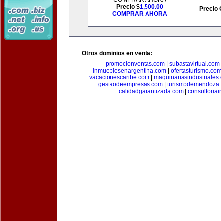
COMPRAR AHORA
Precio $
1,500.00
Precio 
COMPRAR AHORA
Otros dominios en venta:
promocionventas.com
|
subastavirtual.com
inmueblesenargentina.com
|
ofertasturismo.co
vacacionescaribe.com
|
maquinariasindustriales
gestaodeempresas.com
|
turismodemendoza
calidadgarantizada.com
|
consultoriai