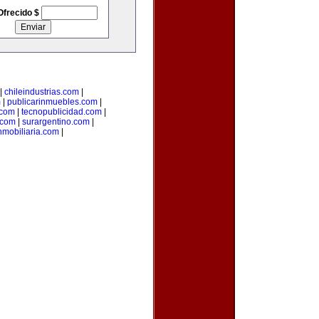
Ofrecido $
|
chileindustrias.com
|
m
|
publicarinmuebles.com
|
.com
|
tecnopublicidad.com
|
.com
|
surargentino.com
|
nmobiliaria.com
|