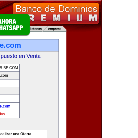
be.com
 puesto en Venta
RIBE.COM
e.com
be.com
tas
ealizar una Oferta