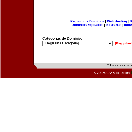
Registro de Dominios
|
Web Hosting
|
D
Dominios Expirados
|
Industrias
|
Indu
Categorías de Dominio:
[Pág. princi
** Precios expre
© 2002/2022 Solo10.com