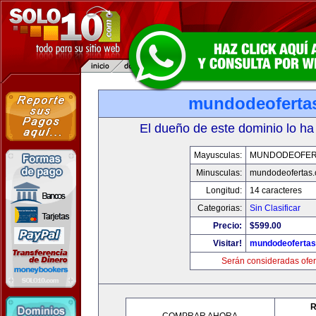
mundodeoferta
El dueño de este dominio lo ha
Mayusculas:
MUNDODEOFER
Minusculas:
mundodeofertas
Longitud:
14 caracteres
Categorias:
Sin Clasificar
Precio:
$599.00
Visitar!
mundodeoferta
Serán consideradas ofer
R