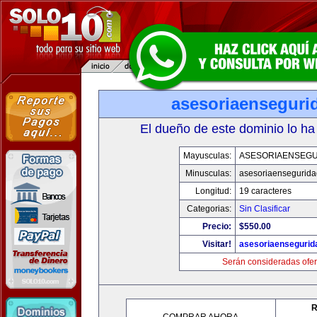
asesoriaenseguri
El dueño de este dominio lo ha
Mayusculas:
ASESORIAENSEG
Minusculas:
asesoriaensegurid
Longitud:
19 caracteres
Categorias:
Sin Clasificar
Precio:
$550.00
Visitar!
asesoriaenseguri
Serán consideradas ofer
R