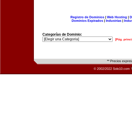
Registro de Dominios
|
Web Hosting
|
D
Dominios Expirados
|
Industrias
|
Indu
Categorías de Dominio:
[Pág. princi
** Precios expre
© 2002/2022 Solo10.com