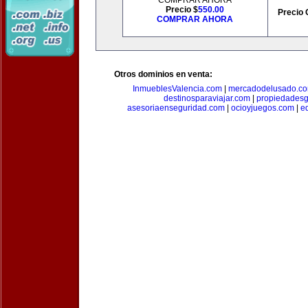
COMPRAR AHORA
Precio $
550.00
Precio 
COMPRAR AHORA
Otros dominios en venta:
InmueblesValencia.com
|
mercadodelusado.c
destinosparaviajar.com
|
propiedadesg
asesoriaenseguridad.com
|
ocioyjuegos.com
|
e