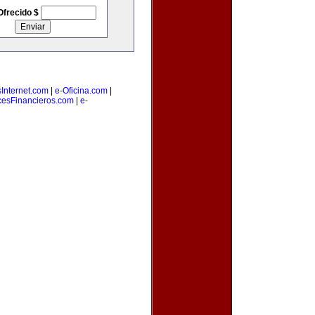
Ofrecido $
Internet.com
|
e-Oficina.com
|
cesFinancieros.com
|
e-