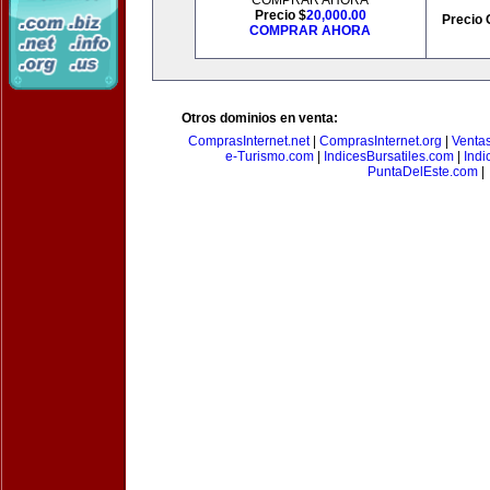
COMPRAR AHORA
Precio $
20,000.00
Precio 
COMPRAR AHORA
Otros dominios en venta:
ComprasInternet.net
|
ComprasInternet.org
|
Ventas
e-Turismo.com
|
IndicesBursatiles.com
|
Indi
PuntaDelEste.com
|