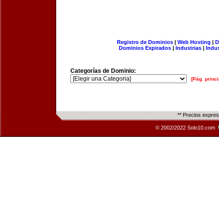
Registro de Dominios
|
Web Hosting
|
D
Dominios Expirados
|
Industrias
|
Indu
Categorías de Dominio:
[Pág. princi
** Precios expre
© 2002/2022 Solo10.com